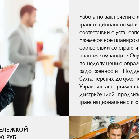
Работа по заключению 
транснациональными и 
соответствии с установ
Ежемесячное планирова
соответствии со страте
планом компании. · Ос
по недопущению образ
задолженности · Подде
бухгалтерских документ
Управлять ассортимент
дистрибуцией, продвиж
транснациональных и ф
ТЕЛЕЖКОЙ
0 РУБ